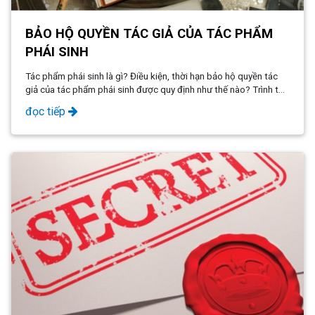
BẢO HỘ QUYỀN TÁC GIẢ CỦA TÁC PHẨM
PHÁI SINH
Tác phẩm phái sinh là gì? Điều kiện, thời hạn bảo hộ quyền tác
giả của tác phẩm phái sinh được quy định như thế nào? Trình tự,
thủ tục thực hiện bảo hệ quyền tác giả bao gồm những bước
đọc tiếp
nào?