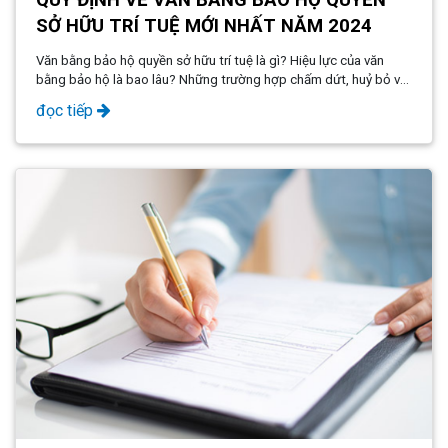
QUY ĐỊNH VỀ VĂN BẰNG BẢO HỘ QUYỀN
SỞ HỮU TRÍ TUỆ MỚI NHẤT NĂM 2024
Văn bằng bảo hộ quyền sở hữu trí tuệ là gì? Hiệu lực của văn
bằng bảo hộ là bao lâu? Những trường hợp chấm dứt, huỷ bỏ và
gia hạn hiệu lực văn bằng bảo hộ quyền sở hữu trí tuệ theo quy
đọc tiếp
định của pháp luật.