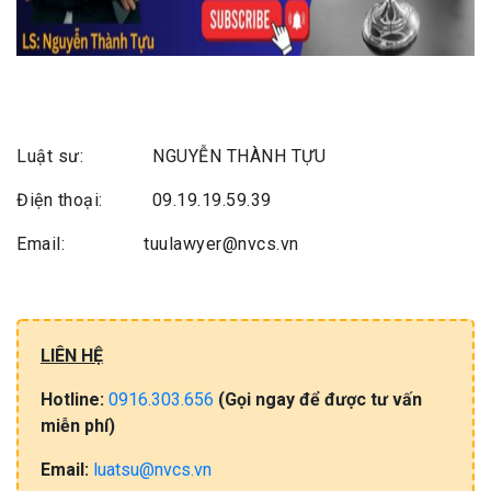
Luật sư: NGUYỄN THÀNH TỰU
Điện thoại: 09.19.19.59.39
Email: tuulawyer@nvcs.vn
LIÊN HỆ
Hotline:
0916.303.656
(Gọi​ ngay đ​ể​ đ​ư​ợc​ tư​ vấ​n
miễn​ phí)
Email:
luatsu@nvcs.vn