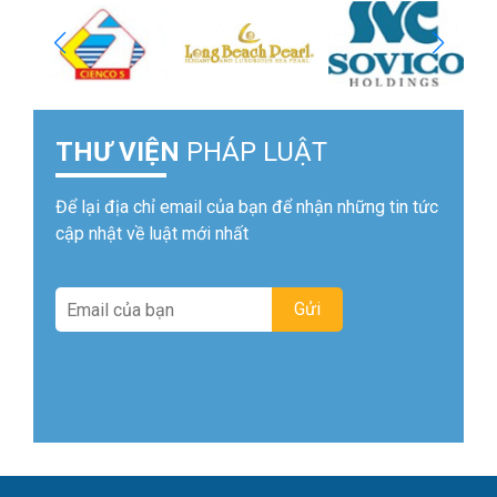
THƯ VIỆN
PHÁP LUẬT
Để lại địa chỉ email của bạn để nhận những tin tức
cập nhật về luật mới nhất