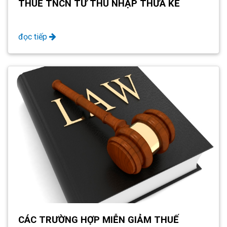
THUẾ TNCN TỪ THU NHẬP THỪA KẾ
đọc tiếp
CÁC TRƯỜNG HỢP MIỄN GIẢM THUẾ