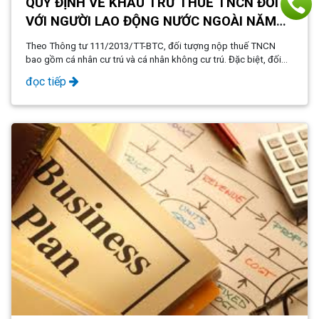
QUY ĐỊNH VỀ KHẤU TRỪ THUẾ TNCN ĐỐI
VỚI NGƯỜI LAO ĐỘNG NƯỚC NGOÀI NĂM
2024
Theo Thông tư 111/2013/TT-BTC, đối tượng nộp thuế TNCN
bao gồm cá nhân cư trú và cá nhân không cư trú. Đặc biệt, đối
với lao động là người nước ngoài, việc phân loại cá nhân cư trú
đọc tiếp
hoặc không cư trú là yếu tố quan trọng để xác định nghĩa vụ thuế
tại Việt Nam.