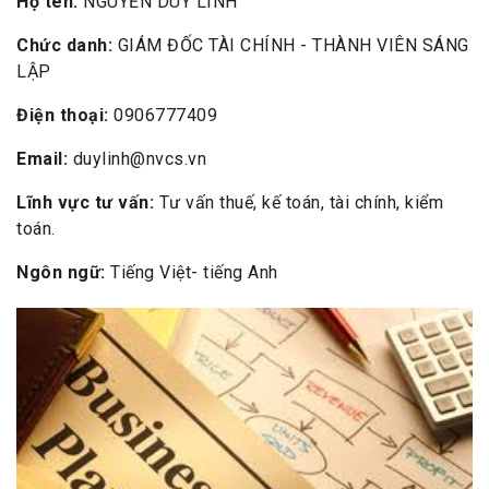
Họ tên:
NGUYỄN DUY LINH
Chức danh:
GIÁM ĐỐC TÀI CHÍNH - THÀNH VIÊN SÁNG
LẬP
Điện thoại:
0906777409
Email:
duylinh@nvcs.vn
Lĩnh vực tư vấn:
Tư vấn thuế, kế toán, tài chính, kiểm
toán.
Ngôn ngữ:
Tiếng Việt- tiếng Anh