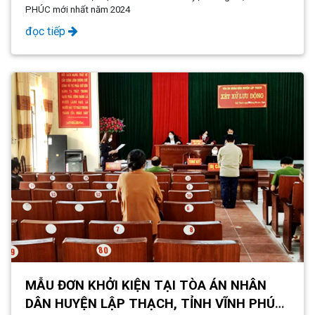
PHÚC mới nhất năm 2024
đọc tiếp
MẪU ĐƠN KHỞI KIỆN TẠI TÒA ÁN NHÂN
DÂN HUYỆN LẬP THẠCH, TỈNH VĨNH PHÚC