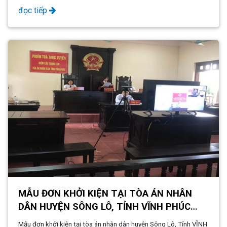
đọc tiếp
MẪU ĐƠN KHỞI KIỆN TẠI TÒA ÁN NHÂN
DÂN HUYỆN SÔNG LÔ, TỈNH VĨNH PHÚC
MỚI NHẤT NĂM 2024
Mẫu đơn khởi kiện tại tòa án nhân dân huyện Sông Lô, Tỉnh VĨNH