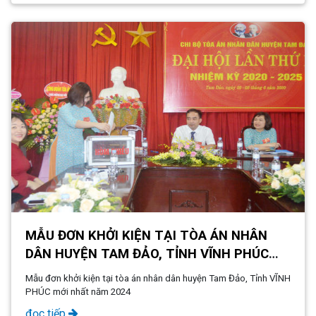
MẪU ĐƠN KHỞI KIỆN TẠI TÒA ÁN NHÂN
DÂN HUYỆN TAM ĐẢO, TỈNH VĨNH PHÚC
MỚI NHẤT NĂM 2024
Mẫu đơn khởi kiện tại tòa án nhân dân huyện Tam Đảo, Tỉnh VĨNH
PHÚC mới nhất năm 2024
đọc tiếp