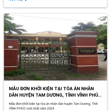
MẪU ĐƠN KHỞI KIỆN TẠI TÒA ÁN NHÂN
DÂN HUYỆN TAM DƯƠNG, TỈNH VĨNH PHÚC
MỚI NHẤT NĂM 2024
Mẫu đơn khởi kiện tại tòa án nhân dân huyện Tam Dương, Tỉnh
VĨNH PHÚC mới nhất năm 2024