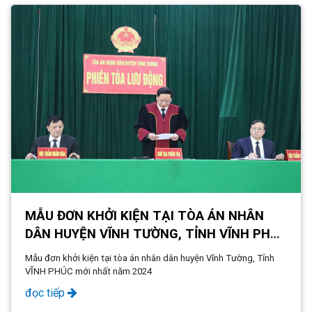
MẪU ĐƠN KHỞI KIỆN TẠI TÒA ÁN NHÂN
DÂN HUYỆN VĨNH TƯỜNG, TỈNH VĨNH PHÚC
MỚI NHẤT NĂM 2024
Mẫu đơn khởi kiện tại tòa án nhân dân huyện Vĩnh Tường, Tỉnh
VĨNH PHÚC mới nhất năm 2024
đọc tiếp