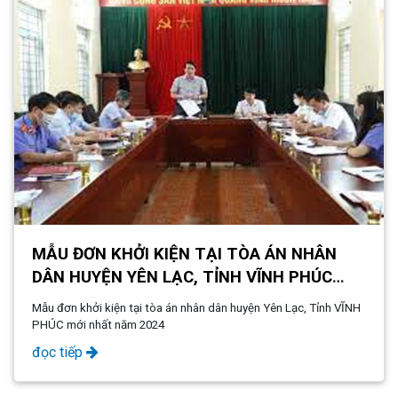
MẪU ĐƠN KHỞI KIỆN TẠI TÒA ÁN NHÂN
DÂN HUYỆN YÊN LẠC, TỈNH VĨNH PHÚC
MỚI NHẤT NĂM 2024
Mẫu đơn khởi kiện tại tòa án nhân dân huyện Yên Lạc, Tỉnh VĨNH
PHÚC mới nhất năm 2024
đọc tiếp