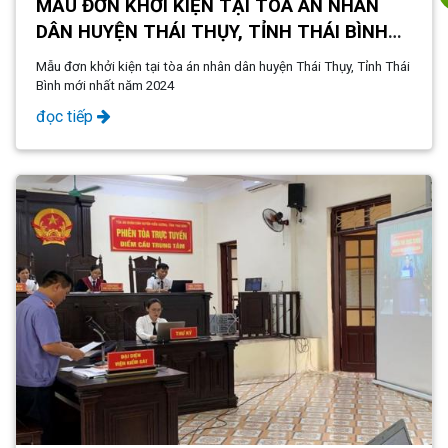
MẪU ĐƠN KHỞI KIỆN TẠI TÒA ÁN NHÂN
DÂN HUYỆN THÁI THỤY, TỈNH THÁI BÌNH
MỚI NHẤT NĂM 2024
Mẫu đơn khởi kiện tại tòa án nhân dân huyện Thái Thụy, Tỉnh Thái
Bình mới nhất năm 2024
đọc tiếp