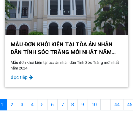
MẪU ĐƠN KHỞI KIỆN TẠI TÒA ÁN NHÂN
DÂN TỈNH SÓC TRĂNG MỚI NHẤT NĂM
2024
Mẫu đơn khởi kiện tại tòa án nhân dân Tỉnh Sóc Trăng mới nhất
năm 2024
đọc tiếp
1
2
3
4
5
6
7
8
9
10
...
44
45