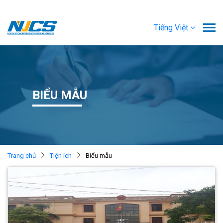
Tiếng Việt
BIỂU MẪU
Trang chủ
Tiện ích
Biểu mẫu