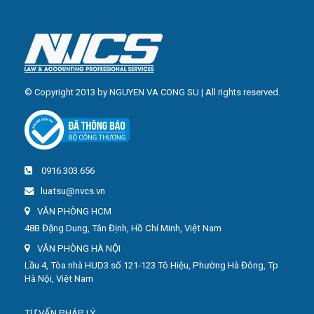
© Copyright 2013 by NGUYEN VA CONG SU | All rights reserved.
0916.303.656
luatsu@nvcs.vn
VĂN PHÒNG HCM
48B Đặng Dung, Tân Định, Hồ Chí Minh, Việt Nam
VĂN PHÒNG HÀ NỘI
Lầu 4, Tòa nhà HUD3 số 121-123 Tô Hiệu, Phường Hà Đông, Tp
Hà Nội, Việt Nam
TƯ VẤN PHÁP LÝ