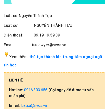
Luật sư Nguyễn Thành Tựu
Luật sư: NGUYỄN THÀNH TỰU
Điện thoại: 09.19.19.59.39
Email: tuulawyer@nvcs.vn
Xem thêm:
thủ tục thành lập trung tâm ngoại ngữ
tin học
LIÊN HỆ
Hotline:
0916.303.656
(Gọi​ ngay đ​ể​ đ​ư​ợc​ tư​ vấ​n
miễn​ phí)
Email:
luatsu@nvcs.vn