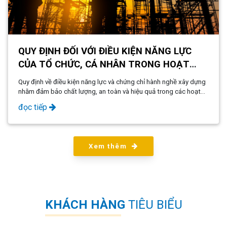
QUY ĐỊNH ĐỐI VỚI ĐIỀU KIỆN NĂNG LỰC
CỦA TỔ CHỨC, CÁ NHÂN TRONG HOẠT
ĐỘNG XÂY DỰNG MỚI NHẤT NĂM 2024
Quy định về điều kiện năng lực và chứng chỉ hành nghề xây dựng
nhằm đảm bảo chất lượng, an toàn và hiệu quả trong các hoạt
động xây dựng. Việc tuân thủ đầy đủ các điều kiện pháp lý sẽ tạo
đọc tiếp
điều kiện thuận lợi cho cá nhân khi hành nghề trong lĩnh vực này.
Xem thêm
KHÁCH HÀNG
TIÊU BIỂU