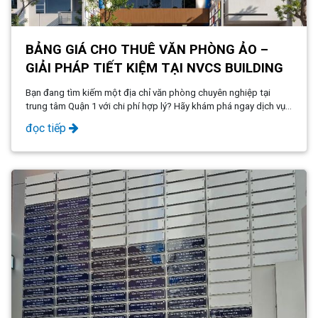
BẢNG GIÁ CHO THUÊ VĂN PHÒNG ẢO –
GIẢI PHÁP TIẾT KIỆM TẠI NVCS BUILDING
Bạn đang tìm kiếm một địa chỉ văn phòng chuyên nghiệp tại
trung tâm Quận 1 với chi phí hợp lý? Hãy khám phá ngay dịch vụ
văn phòng ảo tại NVCS Building với chỉ 7 triệu/năm, giúp bạn sở
đọc tiếp
hữu địa chỉ kinh doanh đẳng cấp, đầy đủ pháp lý mà không tốn
kém!