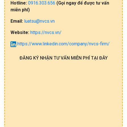
Hotline:
0916.303.656
(Gọi​ ngay đ​ể​ đ​ư​ợc​ tư​ vấ​n
miễn​ phí)
Email:
luatsu@nvcs.vn
Website:
https://nvcs.vn/
https://www.linkedin.com/company/nvcs-firm/
ĐĂNG KÝ NHẬN TƯ VẤN MIỄN PHÍ TẠI ĐÂY