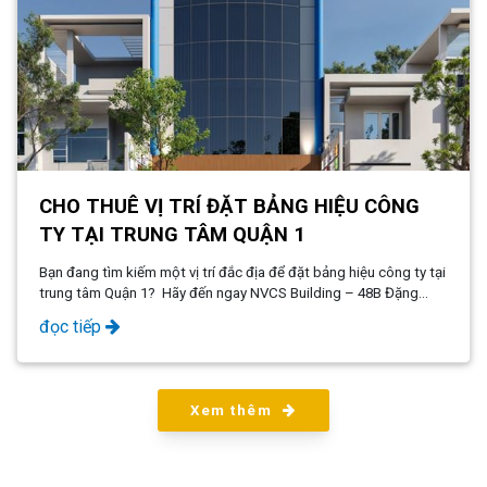
CHO THUÊ VỊ TRÍ ĐẶT BẢNG HIỆU CÔNG
TY TẠI TRUNG TÂM QUẬN 1
Bạn đang tìm kiếm một vị trí đắc địa để đặt bảng hiệu công ty tại
trung tâm Quận 1? Hãy đến ngay NVCS Building – 48B Đặng
Dung, P. Tân Định, Quận 1, Chúng tôi mang đến giải pháp tối ưu
đọc tiếp
giúp doanh nghiệp của bạn tăng độ nhận diện, tạo ấn tượng
chuyên nghiệp ngay từ cái nhìn đầu tiên.
Xem thêm