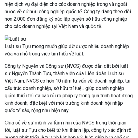
hiện dịch vụ đại diện cho các doanh nghiệp trong và ngoài
nước về sở hữu công nghiệp quốc tế. Công ty đang theo dõi
hơn 2.000 đơn đăng ký xác lập quyền sở hữu công nghiệp
cho các doanh nghiệp tại Việt Nam và quốc tế.
Luật sư Tựu mong muốn giúp đỡ được nhiều doanh nghiệp
vừa và nhỏ trong việc tìm hiểu về luật.
Công ty Nguyễn và Cộng sự (NVCS) được dẫn dắt bởi luật
sư Nguyễn Thành Tựu, thành viên của Liên đoàn Luật sư
Việt Nam. NVCS có hơn 10 năm tư vấn về: doanh nghiệp, tái
cấu trúc doanh nghiệp, sở hữu trí tuệ... giúp doanh nghiệp
giảm thiểu tối đa các rủi ro pháp lý trong quá trình hoạt động
kinh doanh, đặc biệt với môi trường kinh doanh hội nhập
quốc tế sâu, rộng như hiện nay.
Chia sẻ về sứ mệnh và tầm nhìn của NVCS trong thời gian
tới, luật sư Tựu cho biết từ khi thành lập, công ty xác định rõ
hướng phát triển là tư vấn kết hợp với luật, giúp hạn chế sự