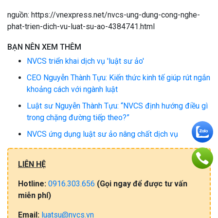
nguồn: https://vnexpress.net/nvcs-ung-dung-cong-nghe-
phat-trien-dich-vu-luat-su-ao-4384741.html
BẠN NÊN XEM THÊM
NVCS triển khai dịch vụ 'luật sư ảo'
CEO Nguyễn Thành Tựu: Kiến thức kinh tế giúp rút ngắn
khoảng cách với ngành luật
Luật sư Nguyễn Thành Tựu: “NVCS định hướng điều gì
trong chặng đường tiếp theo?”
NVCS ứng dụng luật sư ảo nâng chất dịch vụ
LIÊN HỆ
Hotline:
0916.303.656
(Gọi​ ngay đ​ể​ đ​ư​ợc​ tư​ vấ​n
miễn​ phí)
Email:
luatsu@nvcs.vn